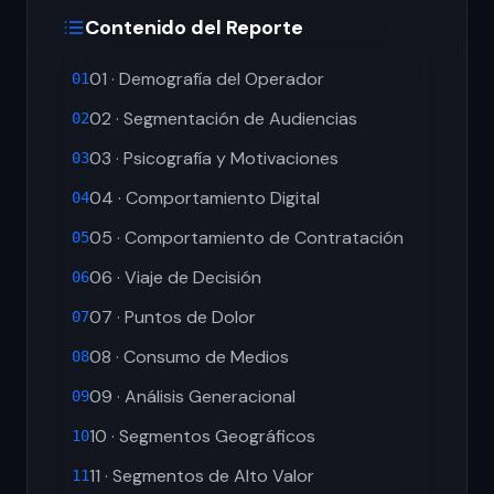
Contenido del Reporte
01 · Demografía del Operador
01
02 · Segmentación de Audiencias
02
03 · Psicografía y Motivaciones
03
04 · Comportamiento Digital
04
05 · Comportamiento de Contratación
05
06 · Viaje de Decisión
06
07 · Puntos de Dolor
07
08 · Consumo de Medios
08
09 · Análisis Generacional
09
10 · Segmentos Geográficos
10
11 · Segmentos de Alto Valor
11