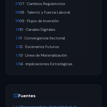
07 · Cambios Regulatorios
07
08 · Talento y Fuerza Laboral
08
09 · Flujos de Inversión
09
10 · Canales Digitales
10
11 · Convergencia Sectorial
11
12 · Escenarios Futuros
12
13 · Línea de Materialización
13
14 · Implicaciones Estratégicas
14
Fuentes
La Ciberseguridad y Seguridad en el