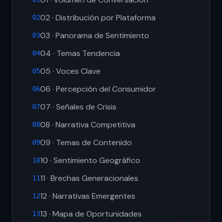
02 · Distribución por Plataforma
02
03 · Panorama de Sentimiento
03
04 · Temas Tendencia
04
05 · Voces Clave
05
06 · Percepción del Consumidor
06
07 · Señales de Crisis
07
08 · Narrativa Competitiva
08
09 · Temas de Contenido
09
10 · Sentimiento Geográfico
10
11 · Brechas Generacionales
11
12 · Narrativas Emergentes
12
13 · Mapa de Oportunidades
13