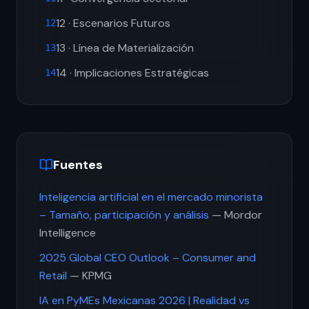
12 · Escenarios Futuros
12
13 · Línea de Materialización
13
14 · Implicaciones Estratégicas
14
Fuentes
Inteligencia artificial en el mercado minorista
– Tamaño, participación y análisis
— Mordor
Intelligence
2025 Global CEO Outlook – Consumer and
Retail
— KPMG
IA en PyMEs Mexicanas 2026 | Realidad vs