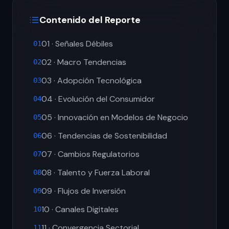
Contenido del Reporte
01 · Señales Débiles
01
02 · Macro Tendencias
02
03 · Adopción Tecnológica
03
04 · Evolución del Consumidor
04
05 · Innovación en Modelos de Negocio
05
06 · Tendencias de Sostenibilidad
06
07 · Cambios Regulatorios
07
08 · Talento y Fuerza Laboral
08
09 · Flujos de Inversión
09
10 · Canales Digitales
10
11 · Convergencia Sectorial
11