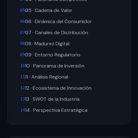
05 · Cadena de Valor
05
06 · Dinámica del Consumidor
06
07 · Canales de Distribución
07
08 · Madurez Digital
08
09 · Entorno Regulatorio
09
10 · Panorama de Inversión
10
11 · Análisis Regional
11
12 · Ecosistema de Innovación
12
13 · SWOT de la Industria
13
14 · Perspectiva Estratégica
14