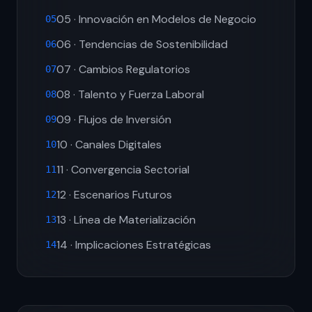
05 · Innovación en Modelos de Negocio
05
06 · Tendencias de Sostenibilidad
06
07 · Cambios Regulatorios
07
08 · Talento y Fuerza Laboral
08
09 · Flujos de Inversión
09
10 · Canales Digitales
10
11 · Convergencia Sectorial
11
12 · Escenarios Futuros
12
13 · Línea de Materialización
13
14 · Implicaciones Estratégicas
14