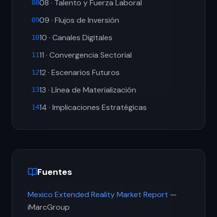
08 · Talento y Fuerza Laboral
08
09 · Flujos de Inversión
09
10 · Canales Digitales
10
11 · Convergencia Sectorial
11
12 · Escenarios Futuros
12
13 · Línea de Materialización
13
14 · Implicaciones Estratégicas
14
Fuentes
Mexico Extended Reality Market Report
—
iMarcGroup