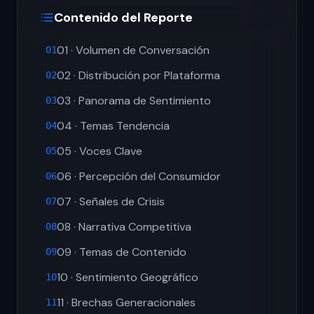
Contenido del Reporte
01 · Volumen de Conversación
01
02 · Distribución por Plataforma
02
03 · Panorama de Sentimiento
03
04 · Temas Tendencia
04
05 · Voces Clave
05
06 · Percepción del Consumidor
06
07 · Señales de Crisis
07
08 · Narrativa Competitiva
08
09 · Temas de Contenido
09
10 · Sentimiento Geográfico
10
11 · Brechas Generacionales
11