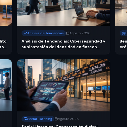
Análisis de Tendencias
Agosto 2026
dito
Análisis de Tendencias: Ciberseguridad y
Ben
to
suplantación de identidad en fintech
cré
mexicana: nuevas normas CNBV 2026
ben
Social Listening
Agosto 2026
e
Social Listening: Conversación digital