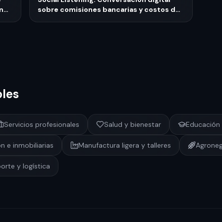
en
sobre comisiones bancarias y costos de
servicios fintech en México
bles
Servicios profesionales
Salud y bienestar
Educación 
n e inmobiliarias
Manufactura ligera y talleres
Agroneg
orte y logística