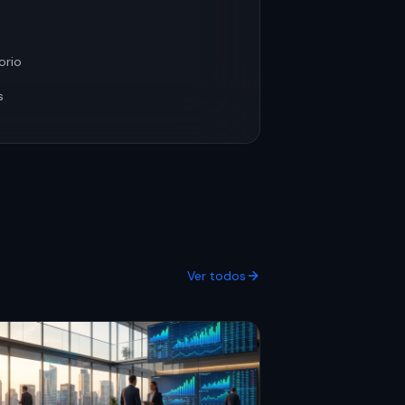
orio
s
Ver todos