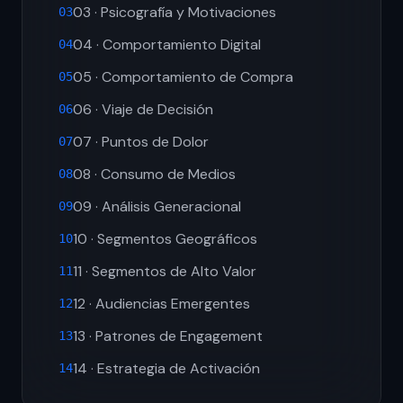
03 · Psicografía y Motivaciones
03
04 · Comportamiento Digital
04
05 · Comportamiento de Compra
05
06 · Viaje de Decisión
06
07 · Puntos de Dolor
07
08 · Consumo de Medios
08
09 · Análisis Generacional
09
10 · Segmentos Geográficos
10
11 · Segmentos de Alto Valor
11
12 · Audiencias Emergentes
12
13 · Patrones de Engagement
13
14 · Estrategia de Activación
14