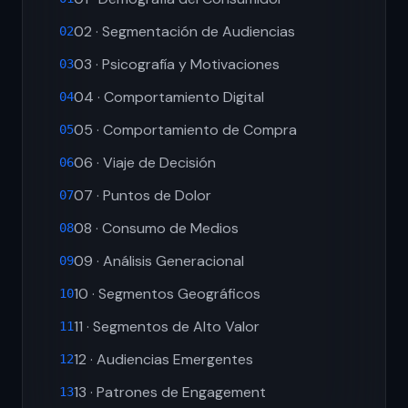
02 · Segmentación de Audiencias
02
03 · Psicografía y Motivaciones
03
04 · Comportamiento Digital
04
05 · Comportamiento de Compra
05
06 · Viaje de Decisión
06
07 · Puntos de Dolor
07
08 · Consumo de Medios
08
09 · Análisis Generacional
09
10 · Segmentos Geográficos
10
11 · Segmentos de Alto Valor
11
12 · Audiencias Emergentes
12
13 · Patrones de Engagement
13