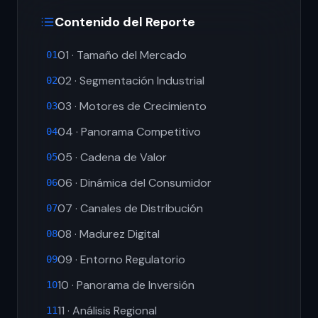
Contenido del Reporte
01 · Tamaño del Mercado
01
02 · Segmentación Industrial
02
03 · Motores de Crecimiento
03
04 · Panorama Competitivo
04
05 · Cadena de Valor
05
06 · Dinámica del Consumidor
06
07 · Canales de Distribución
07
08 · Madurez Digital
08
09 · Entorno Regulatorio
09
10 · Panorama de Inversión
10
11 · Análisis Regional
11