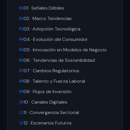
01 · Señales Débiles
01
02 · Macro Tendencias
02
03 · Adopción Tecnológica
03
04 · Evolución del Consumidor
04
05 · Innovación en Modelos de Negocio
05
06 · Tendencias de Sostenibilidad
06
07 · Cambios Regulatorios
07
08 · Talento y Fuerza Laboral
08
09 · Flujos de Inversión
09
10 · Canales Digitales
10
11 · Convergencia Sectorial
11
12 · Escenarios Futuros
12