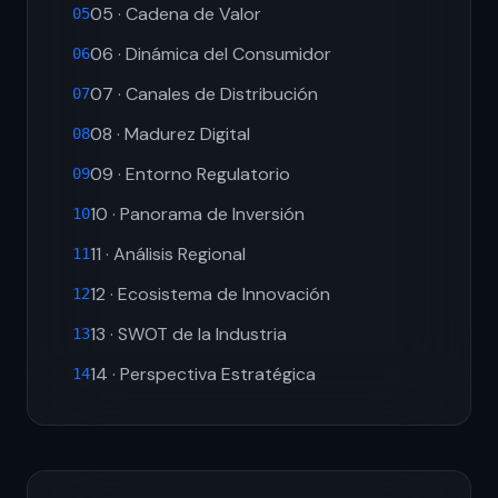
05 · Cadena de Valor
05
06 · Dinámica del Consumidor
06
07 · Canales de Distribución
07
08 · Madurez Digital
08
09 · Entorno Regulatorio
09
10 · Panorama de Inversión
10
11 · Análisis Regional
11
12 · Ecosistema de Innovación
12
13 · SWOT de la Industria
13
14 · Perspectiva Estratégica
14