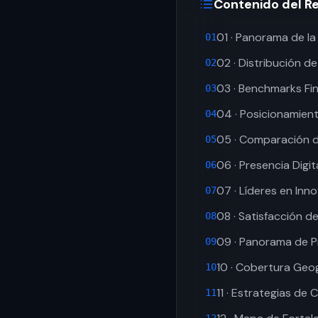
Contenido del R
01 · Panorama de la
01
02 · Distribución d
02
03 · Benchmarks Fi
03
04 · Posicionamien
04
05 · Comparación d
05
06 · Presencia Digit
06
07 · Líderes en Inn
07
08 · Satisfacción de
08
09 · Panorama de P
09
10 · Cobertura Geo
10
11 · Estrategias de 
11