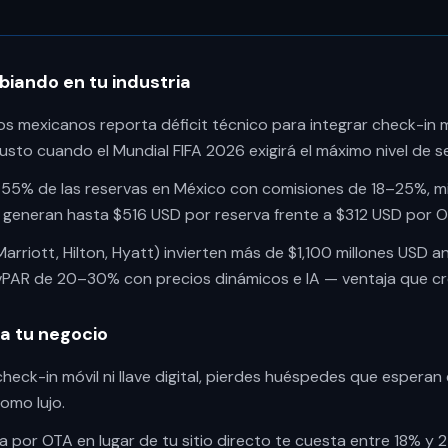
iando en tu industria
s mexicanos reporta déficit técnico para integrar check-in móv
sto cuando el Mundial FIFA 2026 exigirá el máximo nivel de ser
 55% de las reservas en México con comisiones de 18–25%, mi
a generan hasta $516 USD por reserva frente a $312 USD por O
Marriott, Hilton, Hyatt) invierten más de $1,100 millones USD a
vPAR de 20–30% con precios dinámicos e IA — ventaja que c
ra tu negocio
 check-in móvil ni llave digital, pierdes huéspedes que espera
omo lujo.
a por OTA en lugar de tu sitio directo te cuesta entre 18% y 