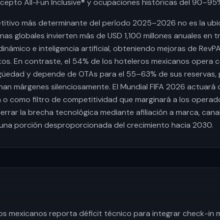
ncepto All-Fun Inclusive® y ocupaciones históricas del 90–95
titivo más determinante del período 2025–2026 no es la ubica
nas globales invierten más de USD 1,100 millones anuales en t
ámico e inteligencia artificial, obteniendo mejoras de RevP
tos. En contraste, el 54% de los hoteleros mexicanos opera c
igüedad y depende de OTAs para el 55–63% de sus reservas,
nan márgenes silenciosamente. El Mundial FIFA 2026 actuará
 o como filtro de competitividad que marginará a los operad
errar la brecha tecnológica mediante afiliación a marca, cana
una porción desproporcionada del crecimiento hacia 2030.
s mexicanos reporta déficit técnico para integrar check-in móv