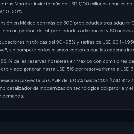
entras Marriott invierte más de USD 1,100 millones anuales en 
el 20–30%.
pansión en México con más de 300 propiedades tras adquirir 
, con un pipeline de 74 propiedades adicionales y 60 nuevas
cupaciones históricas del 90–95% y tarifas de USD 864–1,9
ive®, sin competir en los mismos vectores que las cadenas int
55.1% de las reservas hoteleras en México con comisiones de
ecto y app generan hasta USD 516 por reserva frente a USD 3
exicano proyecta un CAGR del 6.05% hasta 2031 (USD 82.22 mi
mo catalizador de modernización tecnológica obligatoria y e
e demanda.