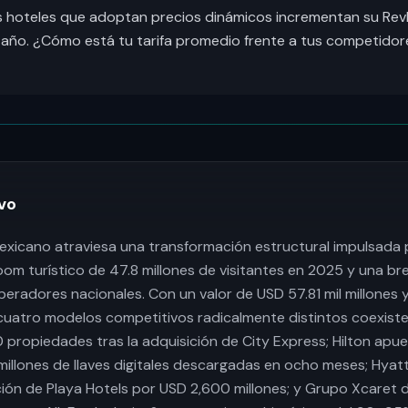
los hoteles que adoptan precios dinámicos incrementan su Re
 año. ¿Cómo está tu tarifa promedio frente a tus competidor
vo
exicano atraviesa una transformación estructural impulsada 
oom turístico de 47.8 millones de visitantes en 2025 y una b
peradores nacionales. Con un valor de USD 57.81 mil millone
cuatro modelos competitivos radicalmente distintos coexisten
propiedades tras la adquisición de City Express; Hilton apue
 millones de llaves digitales descargadas en ocho meses; Hyatt
sición de Playa Hotels por USD 2,600 millones; y Grupo Xcaret