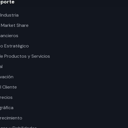
eporte
 Industria
e Market Share
nancieros
to Estratégico
e Productos y Servicios
al
ovación
l Cliente
recios
gráfica
Crecimiento