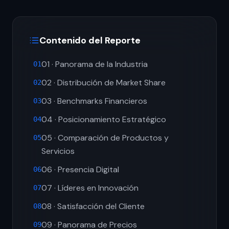
Contenido del Reporte
01 · Panorama de la Industria
01
02 · Distribución de Market Share
02
03 · Benchmarks Financieros
03
04 · Posicionamiento Estratégico
04
05 · Comparación de Productos y
05
Servicios
06 · Presencia Digital
06
07 · Líderes en Innovación
07
08 · Satisfacción del Cliente
08
09 · Panorama de Precios
09