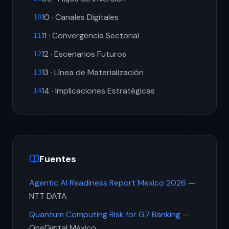
10 · Canales Digitales
10
11 · Convergencia Sectorial
11
12 · Escenarios Futuros
12
13 · Línea de Materialización
13
14 · Implicaciones Estratégicas
14
Fuentes
Agentic AI Readiness Report Mexico 2026
—
NTT DATA
Quantum Computing Risk for G7 Banking
—
OneDigital México