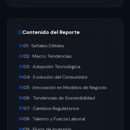
Contenido del Reporte
01 · Señales Débiles
01
02 · Macro Tendencias
02
03 · Adopción Tecnológica
03
04 · Evolución del Consumidor
04
05 · Innovación en Modelos de Negocio
05
06 · Tendencias de Sostenibilidad
06
07 · Cambios Regulatorios
07
08 · Talento y Fuerza Laboral
08
09 · Flujos de Inversión
09