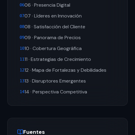
06 · Presencia Digital
06
07 · Líderes en Innovación
07
08 · Satisfacción del Cliente
08
09 · Panorama de Precios
09
10 · Cobertura Geográfica
10
11 · Estrategias de Crecimiento
11
12 · Mapa de Fortalezas y Debilidades
12
13 · Disruptores Emergentes
13
14 · Perspectiva Competitiva
14
Fuentes