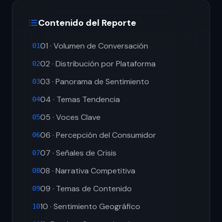
Contenido del Reporte
01 · Volumen de Conversación
01
02 · Distribución por Plataforma
02
03 · Panorama de Sentimiento
03
04 · Temas Tendencia
04
05 · Voces Clave
05
06 · Percepción del Consumidor
06
07 · Señales de Crisis
07
08 · Narrativa Competitiva
08
09 · Temas de Contenido
09
10 · Sentimiento Geográfico
10