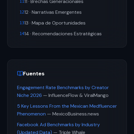
11 · Brechas Generacionales
11
12 · Narrativas Emergentes
12
13 · Mapa de Oportunidades
13
14 · Recomendaciones Estratégicas
14
Fuentes
Engagement Rate Benchmarks by Creator
Niche 2026
— InfluenceFlow & ViralMango
5 Key Lessons From the Mexican Medfluencer
Phenomenon
— MexicoBusiness.news
Facebook Ad Benchmarks by Industry
(Updated Data)
— Triple Whale