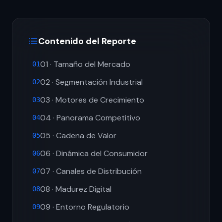
Contenido del Reporte
01 · Tamaño del Mercado
01
02 · Segmentación Industrial
02
03 · Motores de Crecimiento
03
04 · Panorama Competitivo
04
05 · Cadena de Valor
05
06 · Dinámica del Consumidor
06
07 · Canales de Distribución
07
08 · Madurez Digital
08
09 · Entorno Regulatorio
09