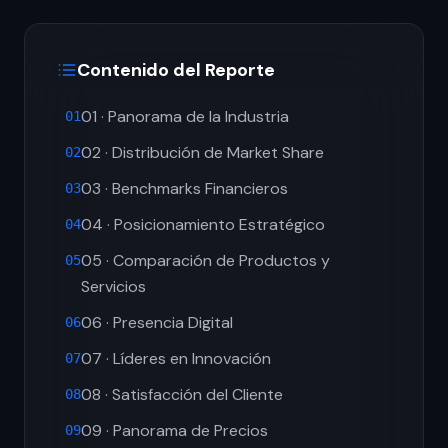
Contenido del Reporte
01 · Panorama de la Industria
01
02 · Distribución de Market Share
02
03 · Benchmarks Financieros
03
04 · Posicionamiento Estratégico
04
05 · Comparación de Productos y
05
Servicios
06 · Presencia Digital
06
07 · Líderes en Innovación
07
08 · Satisfacción del Cliente
08
09 · Panorama de Precios
09