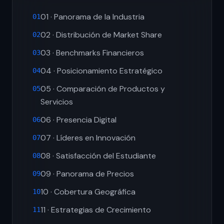
01 · Panorama de la Industria
01
02 · Distribución de Market Share
02
03 · Benchmarks Financieros
03
04 · Posicionamiento Estratégico
04
05 · Comparación de Productos y
05
Servicios
06 · Presencia Digital
06
07 · Líderes en Innovación
07
08 · Satisfacción del Estudiante
08
09 · Panorama de Precios
09
10 · Cobertura Geográfica
10
11 · Estrategias de Crecimiento
11