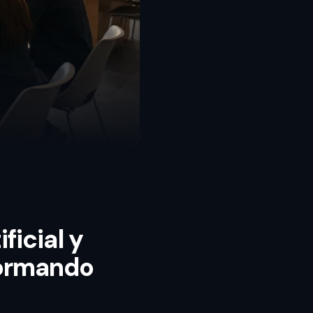
ficial y
formando