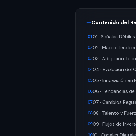
Contenido del R
01 · Señales Débiles
01
02 · Macro Tendenc
02
03 · Adopción Tecn
03
04 · Evolución del
04
05 · Innovación en
05
06 · Tendencias de 
06
07 · Cambios Regul
07
08 · Talento y Fuer
08
09 · Flujos de Inver
09
10 · Canales Digital
10