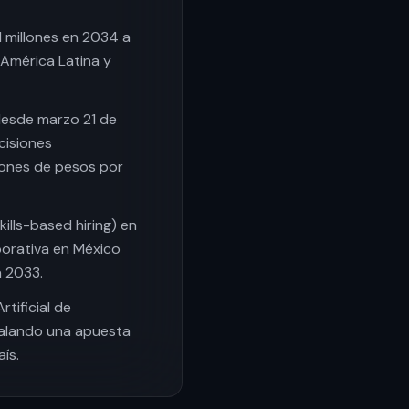
l millones en 2034 a
América Latina y
desde marzo 21 de
cisiones
lones de pesos por
lls-based hiring) en
orativa en México
a 2033.
tificial de
ñalando una apuesta
ís.