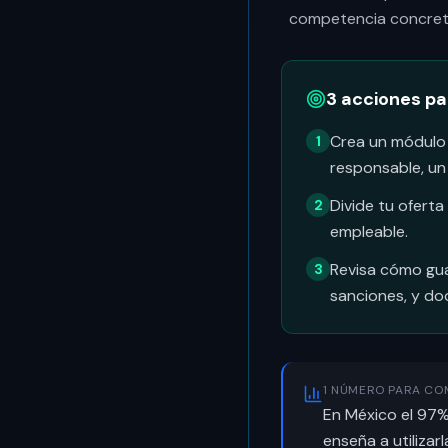
competencia concret
3 acciones p
Crea un módulo c
1
responsable, un 
Divide tu ofert
2
empleable.
Revisa cómo gua
3
sanciones, y do
1 NÚMERO PARA CO
En México el 97% 
enseña a utilizar