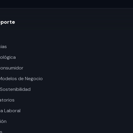
eporte
ias
ológica
 Consumidor
 Modelos de Negocio
Sostenibilidad
atorios
za Laboral
sión
es