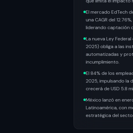
que limita el impacto 
El mercado EdTech de 
una CAGR del 12.76%,
liderando captación d
La nueva Ley Federal
2025) obliga a las in
automatizadas y prot
incumplimiento.
El 84% de los emplea
2025, impulsando la 
crecerá de USD 5.8 mi
México lanzó en enero
Latinoamérica, con m
estratégica del sector