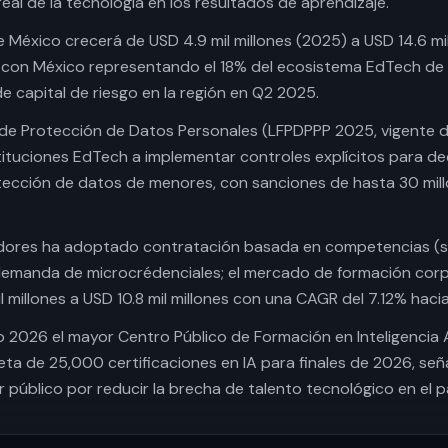
real de la tecnología en los resultados de aprendizaje.
México crecerá de USD 4.9 mil millones (2025) a USD 14.6 mi
 con México representando el 18% del ecosistema EdTech de 
e capital de riesgo en la región en Q2 2025.
 de Protección de Datos Personales (LFPDPPP 2025, vigente 
stituciones EdTech a implementar controles explícitos para de
ección de datos de menores, con sanciones de hasta 30 mil
dores ha adoptado contratación basada en competencias (ski
demanda de microcrédenciales; el mercado de formación corp
l millones a USD 10.8 mil millones con una CAGR del 7.12% haci
 2026 el mayor Centro Público de Formación en Inteligencia Ar
eta de 25,000 certificaciones en IA para finales de 2026, se
 público por reducir la brecha de talento tecnológico en el pa