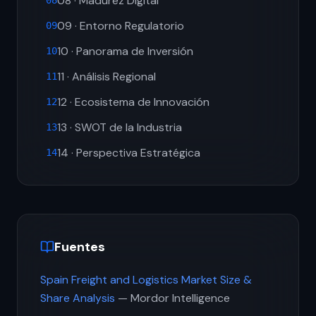
08 · Madurez Digital
08
09 · Entorno Regulatorio
09
10 · Panorama de Inversión
10
11 · Análisis Regional
11
12 · Ecosistema de Innovación
12
13 · SWOT de la Industria
13
14 · Perspectiva Estratégica
14
Fuentes
Spain Freight and Logistics Market Size &
Share Analysis
— Mordor Intelligence