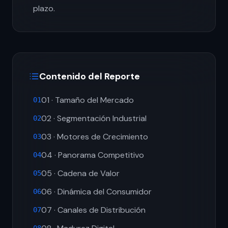
plazo.
Contenido del Reporte
01 · Tamaño del Mercado
01
02 · Segmentación Industrial
02
03 · Motores de Crecimiento
03
04 · Panorama Competitivo
04
05 · Cadena de Valor
05
06 · Dinámica del Consumidor
06
07 · Canales de Distribución
07